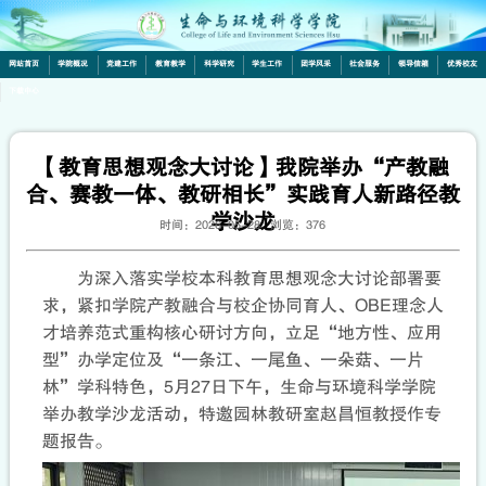
网站首页
学院概况
党建工作
教育教学
科学研究
学生工作
团学风采
社会服务
领导信箱
优秀校友
下载中心
【教育思想观念大讨论】我院举办“产教融
合、赛教一体、教研相长”实践育人新路径教
学沙龙
时间：2026-05-28 浏览：
376
为深入落实学校本科教育思想观念大讨论部署要
求，紧扣学院产教融合与校企协同育人、OBE理念人
才培养范式重构核心研讨方向，立足“地方性、应用
型”办学定位及“一条江、一尾鱼、一朵菇、一片
林”学科特色，5月27日下午，生命与环境科学学院
举办教学沙龙活动，特邀园林教研室赵昌恒教授作专
题报告。