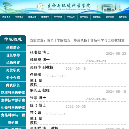
网站首页
学院概况
党建工作
教育教学
科学研究
学生工作
团学风采
社会服务
领导信箱
优秀校友
下载中心
学院概况
当前位置：
首页
学院概况
师资队伍
食品科学与工程教研室
学院简介
张唯勤 博士
2024-09-23
现任领导
魏晓鸥 博士
2024-09-23
机构设置
吴丽萍 副教授
2024-05-18
岗位职责
任晓镤
2024-05-18
专业介绍
博士 副
教授
师资队伍
胡长玉 教授
2024-05-18
环境科学教研室
张蒙 博士
2022-09-06
生物技术教研室
陈飞 博士
2022-09-06
生物科学教研室
楚文靖
2022-03-31
食品科学与工程
博士 副
教研室
教授
吴永祥 博士 教授