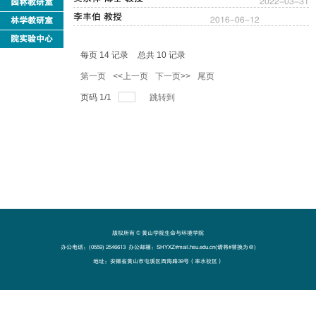
2022-03-31
园林教研室
李丰伯 教授
2016-06-12
林学教研室
院实验中心
每页
14
记录
总共
10
记录
第一页
<<上一页
下一页>>
尾页
页码
1
/
1
跳转到
版权所有 ©️ 黄山学院生命与环境学院
办公电话：(0559) 2546613 办公邮箱：SHYXZ#mail.hsu.edu.cn(请将#替换为@)
地址：安徽省黄山市屯溪区西海路39号（率水校区）