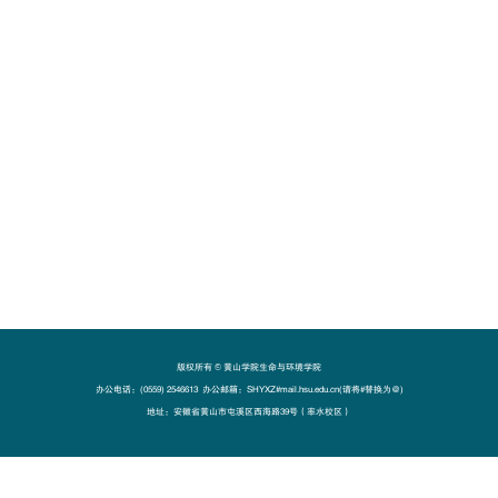
版权所有 ©️ 黄山学院生命与环境学院
办公电话：(0559) 2546613 办公邮箱：SHYXZ#mail.hsu.edu.cn(请将#替换为@)
地址：安徽省黄山市屯溪区西海路39号（率水校区）